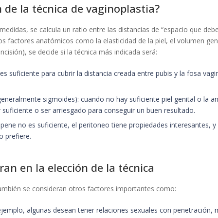
 de la técnica de vaginoplastia?
didas, se calcula un ratio entre las distancias de “espacio que debe 
tros factores anatómicos como la elasticidad de la piel, el volumen ge
ncisión), se decide si la técnica más indicada será:
a es suficiente para cubrir la distancia creada entre pubis y la fosa va
generalmente sigmoides): cuando no hay suficiente piel genital o la 
suficiente o ser arriesgado para conseguir un buen resultado.
l pene no es suficiente, el peritoneo tiene propiedades interesantes, 
o prefiere.
an en la elección de la técnica
También se consideran otros factores importantes como:
 ejemplo, algunas desean tener relaciones sexuales con penetración, m