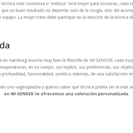
técnica más novedosa o “exótica” será mejor para nosotras, cada té
 que un buen resultado no depende solo de la cirugía, sino del acom
quipo. La mujer trans debe participar en la elección de la técnica d
ada
ca en Hamburg resume muy bien la filosofía de IM GENDER: cada muje
operatorias, en su cuerpo, sus tejidos, sus preferencias, sus objetivo
n profundidad, funcionalidad, estética. Además, de una satisfacción em
ndo una vaginoplastia y quieres saber qué técnica podría ser la más a
en IM GENDER te ofrecemos una valoración personalizada
.