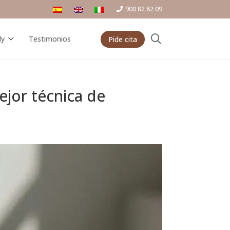
900 82 82 09
ly
Testimonios
Pide cita
jor técnica de