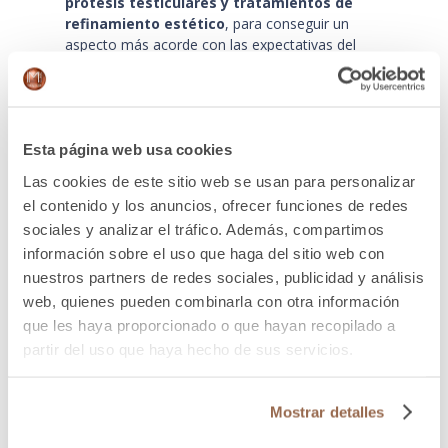
prótesis testiculares y tratamientos de
refinamiento estético
, para conseguir un
aspecto más acorde con las expectativas del
hombre trans. Además, para mantener relaciones
sexuales con penetración, se requiere la colocación
de una prótesis peneana en otra intervención
quirúrgica.
Esta página web usa cookies
Metoidoioplastia:
La metoidoioplasita o
metaidoplatia es una intervención quirúrgica que
Las cookies de este sitio web se usan para personalizar
tiene como objetivo principal
aumentar la
el contenido y los anuncios, ofrecer funciones de redes
longitud del clítoris
, que ha sido agrandado
sociales y analizar el tráfico. Además, compartimos
mediante el uso de hormonas masculinas. En la
información sobre el uso que haga del sitio web con
cirugía, el clítoris agrandado se convierte en un
nuestros partners de redes sociales, publicidad y análisis
neofalo, el cual puede ser utilizado para orinar de
web, quienes pueden combinarla con otra información
pie. Además, conserva toda la sensibilidad erógena
y táctil. Sin embargo, no permite relaciones
que les haya proporcionado o que hayan recopilado a
sexuales con penetración.
partir del uso que haya hecho de sus servicios.
Histerectomía:
La histerectomía
elimina los
genitales internos femeninos
como el útero y
Mostrar detalles
los ovarios. Esta suele ser una de las primeras
cirugías de masculinización demandadas por