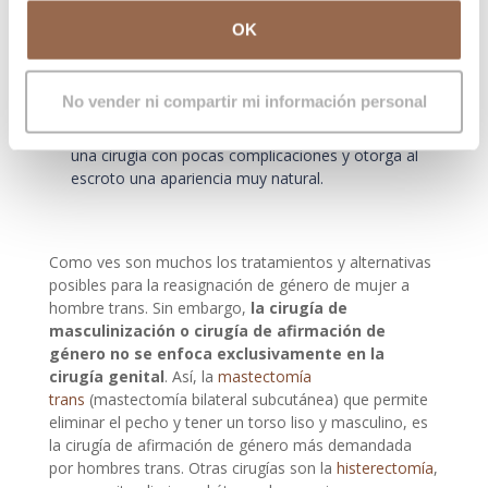
hombres trans.
OK
Prótesis de testículos:
Las prótesis testiculares
son estructuras ovoideas anatómicas con forma
similar a un testículo masculino.
Se suelen colocar
No vender ni compartir mi información personal
tras una operación de faloplastia o
metaidoioplastia
, para un resultado completo. Es
una cirugía con pocas complicaciones y otorga al
escroto una apariencia muy natural.
Como ves son muchos los tratamientos y alternativas
posibles para la reasignación de género de mujer a
hombre trans. Sin embargo,
la cirugía de
masculinización o cirugía de afirmación de
género no se enfoca exclusivamente en la
cirugía genital
. Así, la
mastectomía
trans
(mastectomía bilateral subcutánea) que permite
eliminar el pecho y tener un torso liso y masculino, es
la cirugía de afirmación de género más demandada
por hombres trans. Otras cirugías son la
histerectomía
,