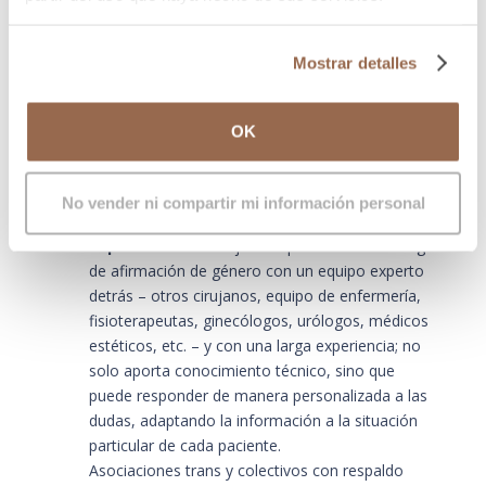
demostrada:
centros como IM GENDER,
especialistas en cirugía trans desde hace más de
25 años, que publican información abierta, clara y
Mostrar detalles
accesible sobre las técnicas que realizan, los
tiempos de recuperación y las posibles
OK
complicaciones, son fuentes fiables. La
transparencia y la experiencia acumulada son un
aval.
No vender ni compartir mi información personal
Profesionales de confianza y con
experiencia:
un cirujano especializado en cirugía
de afirmación de género con un equipo experto
detrás – otros cirujanos, equipo de enfermería,
fisioterapeutas, ginecólogos, urólogos, médicos
estéticos, etc. – y con una larga experiencia; no
solo aporta conocimiento técnico, sino que
puede responder de manera personalizada a las
dudas, adaptando la información a la situación
particular de cada paciente.
Asociaciones trans y colectivos con respaldo