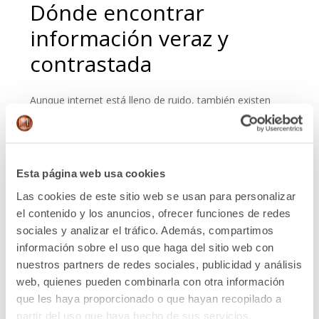
Dónde encontrar
información veraz y
contrastada
Aunque internet está lleno de ruido, también existen
recursos fiables con información veraz y contrastada.
Además, también se puede encontrar orientación
segura y profesional:
Esta página web usa cookies
Guías y estándares internacionales:
los
Standards of Care de la WPATH son la referencia
Las cookies de este sitio web se usan para personalizar
mundial en la atención médica de personas trans.
el contenido y los anuncios, ofrecer funciones de redes
Están elaborados por un equipo multidisciplinar y
sociales y analizar el tráfico. Además, compartimos
se actualizan periódicamente para reflejar los
información sobre el uso que haga del sitio web con
avances científicos. Confía en ellos y en las
nuestros partners de redes sociales, publicidad y análisis
clínicas o equipo médicos que los sigan y
web, quienes pueden combinarla con otra información
participen de sus formaciones.
que les haya proporcionado o que hayan recopilado a
Clínicas especializadas y con experiencia
partir del uso que haya hecho de sus servicios.