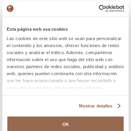
TESTIMONIOS DE
NUESTROS
Esta página web usa cookies
PACIENTES
Las cookies de este sitio web se usan para personalizar
el contenido y los anuncios, ofrecer funciones de redes
sociales y analizar el tráfico. Además, compartimos
información sobre el uso que haga del sitio web con
nuestros partners de redes sociales, publicidad y análisis
4.8
web, quienes pueden combinarla con otra información
Servicio mejor valorado
que les haya proporcionado o que hayan recopilado a
Verificado por: Trustindex
partir del uso que haya hecho de sus servicios.
Mostrar detalles
Estela García Adsuara
5 Agosto 2026
OK
Una experiencia excelente
Qui