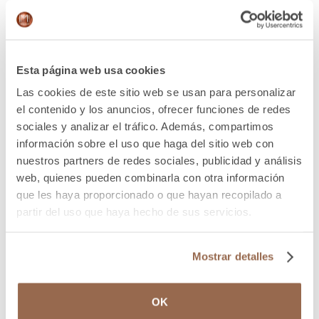
respeto por el nombre y pronombres elegidos, y la
búsqueda conjunta de información veraz pueden evitar
la disforia de género o reducir mucho su impacto.
Existen asociaciones de familias, profesionales
Esta página web usa cookies
especializados y
recursos
, que pueden ofrecer
Las cookies de este sitio web se usan para personalizar
orientación y apoyo, tanto para la persona trans, como
el contenido y los anuncios, ofrecer funciones de redes
para la familia y su entorno.
sociales y analizar el tráfico. Además, compartimos
información sobre el uso que haga del sitio web con
¿Cómo se aborda la
nuestros partners de redes sociales, publicidad y análisis
disforia de género?
web, quienes pueden combinarla con otra información
que les haya proporcionado o que hayan recopilado a
partir del uso que haya hecho de sus servicios.
La cirugía de afirmación de género o cirugía de
reasignación, puede formar parte del proceso para
aliviar la disforia corporal en personas adultas. Existen
Mostrar detalles
diferentes tipos de intervenciones según las
necesidades de cada persona:
mastectomía
,
vaginoplastia
,
faloplastia,
feminización facial
,
avance de
OK
la línea del pelo
, entre otras.