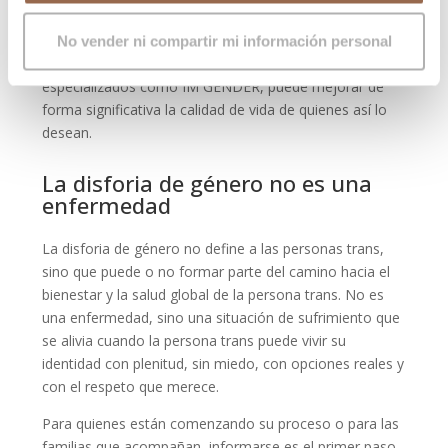
No todas las personas trans desean operarse, ni lo
hacen por las mismas razones. La cirugía, cuando se
No vender ni compartir mi información personal
realiza con criterios médicos rigurosos y en centros
especializados como IM GENDER, puede mejorar de
forma significativa la calidad de vida de quienes así lo
desean.
La disforia de género no es una
enfermedad
La disforia de género no define a las personas trans,
sino que puede o no formar parte del camino hacia el
bienestar y la salud global de la persona trans. No es
una enfermedad, sino una situación de sufrimiento que
se alivia cuando la persona trans puede vivir su
identidad con plenitud, sin miedo, con opciones reales y
con el respeto que merece.
Para quienes están comenzando su proceso o para las
familias que acompañan, informarse es el primer paso.