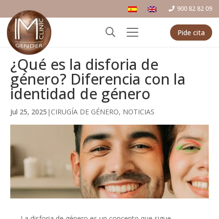
900 82 82 09
Pide cita
¿Qué es la disforia de
género? Diferencia con la
identidad de género
Jul 25, 2025
|
CIRUGÍA DE GÉNERO
,
NOTICIAS
La disforia de género es un concepto que sigue