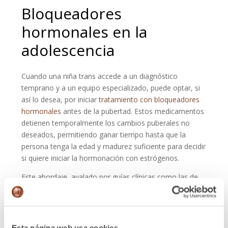
Bloqueadores
hormonales en la
adolescencia
Cuando una niña trans accede a un diagnóstico
temprano y a un equipo especializado, puede optar, si
así lo desea, por iniciar
tratamiento con bloqueadores
hormonales
antes de la pubertad. Estos medicamentos
detienen temporalmente los cambios puberales no
deseados, permitiendo ganar tiempo hasta que la
persona tenga la edad y madurez suficiente para decidir
si quiere iniciar la hormonación con estrógenos.
Este abordaje, avalado por guías clínicas como las de
WPATH o la Endocrine Society, tiene múltiples
beneficios: reduce la disforia, previene el desarrollo de
caracteres sexuales secundarios masculinos (como la
nuez, el vello corporal o la voz grave) y facilita una
Esta página web usa cookies