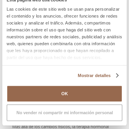
transición más armónica en la edad adulta.
Las cookies de este sitio web se usan para personalizar
Cuando la hormonación se inicia tras el uso de
el contenido y los anuncios, ofrecer funciones de redes
bloqueadores, los cambios físicos pueden ser más
sociales y analizar el tráfico. Además, compartimos
marcados y completos. En cambio, si la terapia con
información sobre el uso que haga del sitio web con
estrógenos se comienza después de haber completado
nuestros partners de redes sociales, publicidad y análisis
la pubertad masculina, algunos efectos ya no son
web, quienes pueden combinarla con otra información
reversibles (como la voz o ciertas proporciones óseas),
que les haya proporcionado o que hayan recopilado a
aunque otros sí mejoran con el tiempo.
partir del uso que haya hecho de sus servicios.
Este es un tema sensible y profundamente personal,
que debe ser abordado desde el respeto a la identidad
Mostrar detalles
de la persona y a su ritmo de desarrollo, siempre con
acompañamiento profesional y familiar.
OK
Cambios sociales,
identidad y entorno
No vender ni compartir mi información personal
Más allá de los cambios físicos, la terapia hormonal