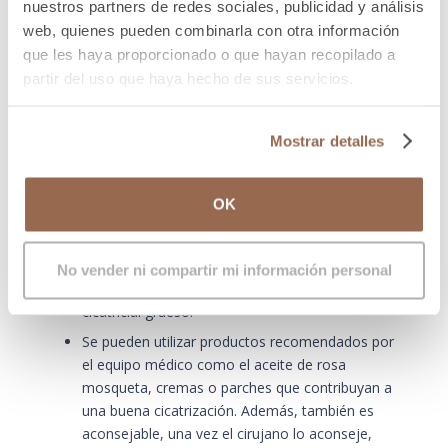
Es importante seguir las recomendaciones del
nuestros partners de redes sociales, publicidad y análisis
cirujano en cuanto a la actividad física después de
web, quienes pueden combinarla con otra información
la mastectomía bilateral subcutánea. Durante las
que les haya proporcionado o que hayan recopilado a
primeras semanas, es importante evitar levantar
partir del uso que haya hecho de sus servicios.
objetos pesados, hacer ejercicio intenso o
realizar movimientos bruscos que puedan estirar
Mostrar detalles
las incisiones. Sin embargo, es importante
mantenerse activo y moverse con cuidado para
evitar la formación de tejido cicatricial excesivo.
OK
Es fundamental realizar masajes suaves en la
zona de las cicatrices una vez que el cirujano lo
haya autorizado. Esto puede ayudar a suavizar las
No vender ni compartir mi información personal
cicatrices y reducir la formación de tejido
cicatricial grueso.
Se pueden utilizar productos recomendados por
el equipo médico como el aceite de rosa
mosqueta, cremas o parches que contribuyan a
una buena cicatrización. Además, también es
aconsejable, una vez el cirujano lo aconseje,