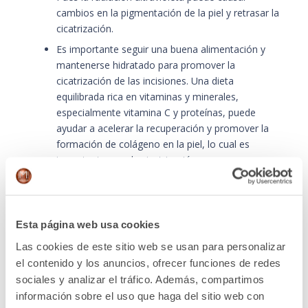
cambios en la pigmentación de la piel y retrasar la
cicatrización.
Es importante seguir una buena alimentación y
mantenerse hidratado para promover la
cicatrización de las incisiones. Una dieta
equilibrada rica en vitaminas y minerales,
especialmente vitamina C y proteínas, puede
ayudar a acelerar la recuperación y promover la
formación de colágeno en la piel, lo cual es
importante para la cicatrización.
Es fundamental evitar fumar y el consumo de
alcohol durante el proceso de recuperación de la
cirugía. El tabaco es muy pernicioso para una
Esta página web usa cookies
correcta cicatrización y el alcohol puede retrasar
la recuperación. Si es posible, se debe intentar
Las cookies de este sitio web se usan para personalizar
dejar de fumar semanas antes de la cirugía y
el contenido y los anuncios, ofrecer funciones de redes
continuar sin hacerlo hasta que se consiga una
sociales y analizar el tráfico. Además, compartimos
buena cicatrización.
información sobre el uso que haga del sitio web con