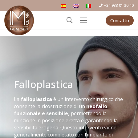
+34 933 01 30 40
Contatto
Falloplastica
La
falloplastica
è un intervento chirurgico che
consente la ricostruzione di un
neofallo
funzionale e sensibile,
permettendo la
minzione in posizione eretta e garantendo la
sensibilità erogena. Questo intervento viene
generalmente completato con l’impianto di