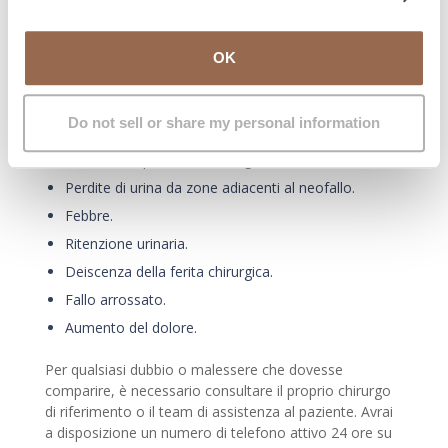
dopo l’intervento, è necessario consultare il proprio
medico, affinché possa fare una diagnosi e offrire una
soluzione adeguata.
OK
Queste sono le complicazioni più comuni che possono
verificarsi:
Do not sell or share my personal information
Infezione delle vie urinarie (bruciore uretrale,
fastidio e/o presenza di sangue nelle urine).
Perdite di urina da zone adiacenti al neofallo.
Febbre.
Ritenzione urinaria.
Deiscenza della ferita chirurgica.
Fallo arrossato.
Aumento del dolore.
Per qualsiasi dubbio o malessere che dovesse
comparire, è necessario consultare il proprio chirurgo
di riferimento o il team di assistenza al paziente. Avrai
a disposizione un numero di telefono attivo 24 ore su