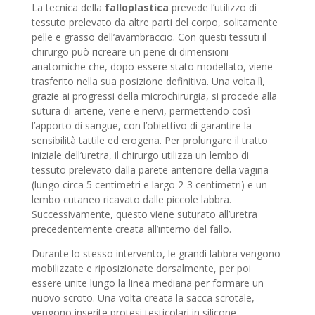
La tecnica della
falloplastica
prevede l’utilizzo di
tessuto prelevato da altre parti del corpo, solitamente
pelle e grasso dell’avambraccio. Con questi tessuti il
chirurgo può ricreare un pene di dimensioni
anatomiche che, dopo essere stato modellato, viene
trasferito nella sua posizione definitiva. Una volta lì,
grazie ai progressi della microchirurgia, si procede alla
sutura di arterie, vene e nervi, permettendo così
l’apporto di sangue, con l’obiettivo di garantire la
sensibilità tattile ed erogena. Per prolungare il tratto
iniziale dell’uretra, il chirurgo utilizza un lembo di
tessuto prelevato dalla parete anteriore della vagina
(lungo circa 5 centimetri e largo 2-3 centimetri) e un
lembo cutaneo ricavato dalle piccole labbra.
Successivamente, questo viene suturato all’uretra
precedentemente creata all’interno del fallo.
Durante lo stesso intervento, le grandi labbra vengono
mobilizzate e riposizionate dorsalmente, per poi
essere unite lungo la linea mediana per formare un
nuovo scroto. Una volta creata la sacca scrotale,
vengono inserite protesi testicolari in silicone.