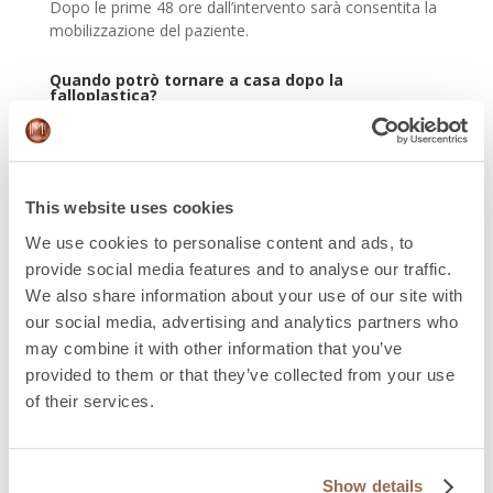
Dopo le prime 48 ore dall’intervento sarà consentita la
mobilizzazione del paziente.
Quando potrò tornare a casa dopo la
falloplastica?
Sebbene sarai dimesso/a dall’ospedale una settimana
dopo la
falloplastica
, dovrai portare un catetere
vescicale per almeno
21 giorni
. In alcuni casi, e a
This website uses cookies
discrezione del chirurgo, può essere inserito un
catetere sovrapubico. Questo consente lo
We use cookies to personalise content and ads, to
svuotamento della vescica evitando il flusso di urina
provide social media features and to analyse our traffic.
attraverso l’uretra, mantenendola asciutta nelle prime
We also share information about your use of our site with
fasi del recupero.
our social media, advertising and analytics partners who
may combine it with other information that you’ve
Ci possono essere complicazioni nel post-
operatorio della falloplastica?
provided to them or that they’ve collected from your use
of their services.
Un membro dello staff medico ti indicherà come
evitare possibili complicazioni e come agire nel caso in
cui dovessero verificarsi. In caso di dubbi o anomalie
Show details