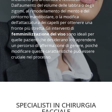
Dall’aumento del volume delle labbra o degli
zigomi, al rimodellamento del mento e del
contorno mandibolare, o la modifica
dell’attaccatura dei capelli per ottenere una
fronte più stretta. Gli interventi di
femminilizzazione del viso
sono ideali per
quelle pazienti che desiderano intraprendere
un percorso di affermazione di genere, poiché
modificare queste caratteristiche può essere
cruciale nel processo.
SPECIALISTI IN CHIRURGIA
FACCIALE