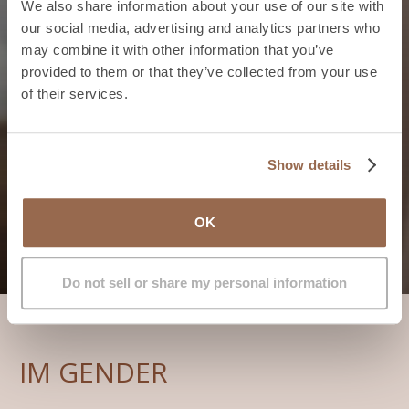
We also share information about your use of our site with
our social media, advertising and analytics partners who
may combine it with other information that you’ve
provided to them or that they’ve collected from your use
of their services.
Accetto i
termini della politica sulla privacy*
*
[utm_campaign_i]
[/utm_campaign_i][utm_source_i]
[/utm_source_i][utm_term_i]
[/utm_term_i][utm_medium_i]
[/utm_medium_i][utm_content_i]
[/utm_content_i][gclid_i]
Show details
[/gclid_i][handl_original_ref_i]
[/handl_original_ref_i]
[handl_landing_page_i]
[/handl_landing_page_i][handl_ip_i]
[/handl_ip_i][handl_ref_i]
[/handl_ref_i][handl_url_i]
[/handl_url_i]
OK
Do not sell or share my personal information
IM GENDER